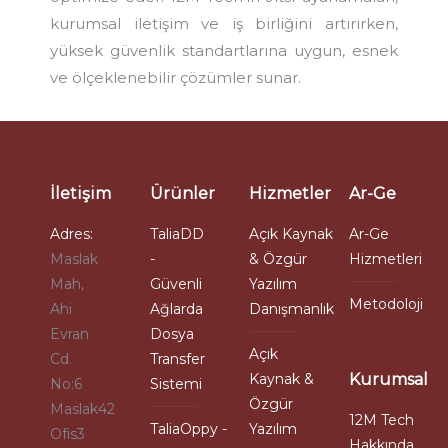
kurumsal iletişim ve iş birliğini artırırken,
yüksek güvenlik standartlarına uygun, esnek
ve ölçeklenebilir çözümler sunar.
İletişim
Ürünler
Hizmetler
Ar-Ge
Adres:
TaliaDD
Açık Kaynak
Ar-Ge
Maslak
-
& Özgür
Hizmetleri
Mah,
Güvenli
Yazılım
Metodoloji
Ahi
Ağlarda
Danışmanlık
Evran
Dosya
Açık
Cd.
Transfer
Kaynak &
Kurumsal
No:6
Sistemi
Özgür
Maslak42
12M Tech
TaliaOppy -
Yazılım
Ofis3
Hakkında