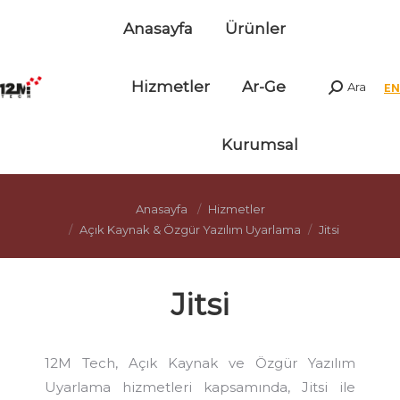
Anasayfa
Ürünler
Hizmetler
Ar-Ge
Ara
Arama:
Kurumsal
Anasayfa
Hizmetler
Açık Kaynak & Özgür Yazılım Uyarlama
Jitsi
Jitsi
12M Tech, Açık Kaynak ve Özgür Yazılım
Uyarlama hizmetleri kapsamında, Jitsi ile