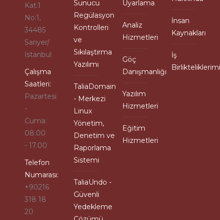
Sunucu
Uyarlama
Kat:1
Regülasyon
No:1,
İnsan
Analiz
Kontrolleri
34485
Kaynakları
Hizmetleri
ve
Sarıyer/
Sıkılaştırma
İstanbul
İş
Göç
Yazılımı
Birlikteliklerim
Çalışma
Danışmanlığı
Saatleri:
TaliaDomain
Yazılım
Pazartesi
- Merkezi
Hizmetleri
-
Linux
Cuma:
Yönetim,
Eğitim
08.00
Denetim ve
Hizmetleri
- 17.00
Raporlama
Sistemi
Telefon
Numarası:
TaliaUndo -
+90216
Güvenli
318 18
Yedekleme
20
Çözümü