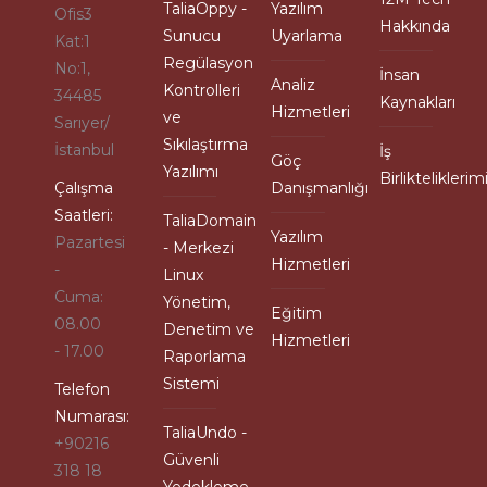
TaliaOppy -
Yazılım
Ofis3
Hakkında
Sunucu
Uyarlama
Kat:1
Regülasyon
No:1,
İnsan
Analiz
Kontrolleri
34485
Kaynakları
Hizmetleri
ve
Sarıyer/
Sıkılaştırma
İstanbul
İş
Göç
Yazılımı
Birlikteliklerim
Çalışma
Danışmanlığı
Saatleri:
TaliaDomain
Yazılım
Pazartesi
- Merkezi
Hizmetleri
-
Linux
Cuma:
Yönetim,
Eğitim
08.00
Denetim ve
Hizmetleri
- 17.00
Raporlama
Sistemi
Telefon
Numarası:
TaliaUndo -
+90216
Güvenli
318 18