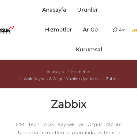
Anasayfa
Ürünler
Hizmetler
Ar-Ge
Ara
Arama:
Kurumsal
Anasayfa
Hizmetler
Açık Kaynak & Özgür Yazılım Uyarlama
Zabbix
Zabbix
12M Tech, Açık Kaynak ve Özgür Yazılım
Uyarlama hizmetleri kapsamında, Zabbix ile