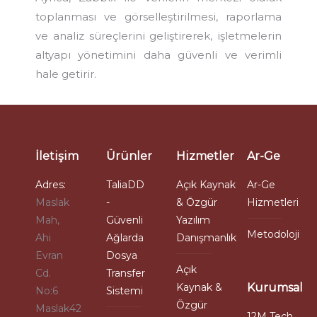
toplanması ve görselleştirilmesi, raporlama
ve analiz süreçlerini geliştirerek, işletmelerin
altyapı yönetimini daha güvenli ve verimli
hale getirir.
İletişim
Ürünler
Hizmetler
Ar-Ge
Adres:
TaliaDD
Açık Kaynak
Ar-Ge
Maslak
-
& Özgür
Hizmetleri
Mah,
Güvenli
Yazılım
Metodoloji
Ahi
Ağlarda
Danışmanlık
Evran
Dosya
Açık
Cd.
Transfer
Kaynak &
Kurumsal
No:6
Sistemi
Özgür
Maslak42
12M Tech