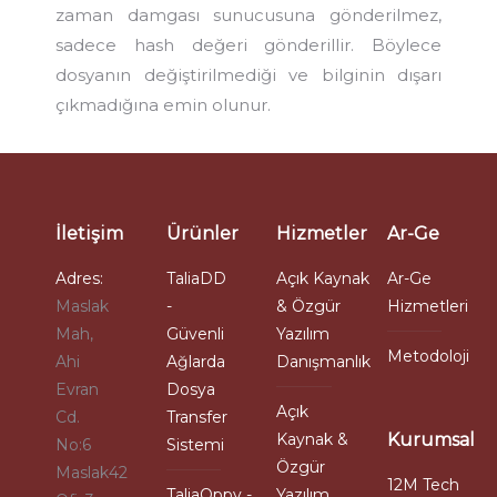
zaman damgası sunucusuna gönderilmez,
sadece hash değeri gönderillir. Böylece
dosyanın değiştirilmediği ve bilginin dışarı
çıkmadığına emin olunur.
İletişim
Ürünler
Hizmetler
Ar-Ge
Adres:
TaliaDD
Açık Kaynak
Ar-Ge
Maslak
-
& Özgür
Hizmetleri
Mah,
Güvenli
Yazılım
Metodoloji
Ahi
Ağlarda
Danışmanlık
Evran
Dosya
Açık
Cd.
Transfer
Kaynak &
Kurumsal
No:6
Sistemi
Özgür
Maslak42
12M Tech
TaliaOppy -
Yazılım