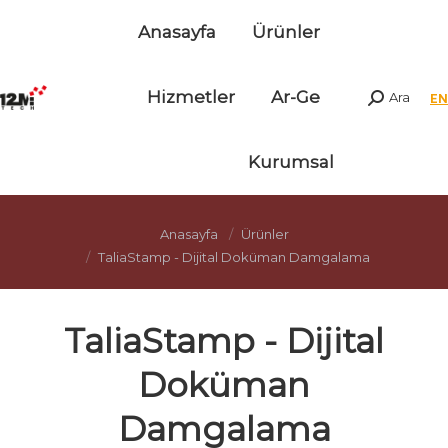
Anasayfa
Ürünler
Hizmetler
Ar-Ge
Ara
Arama:
Kurumsal
Anasayfa
Ürünler
TaliaStamp - Dijital Doküman Damgalama
TaliaStamp - Dijital
Doküman
Damgalama