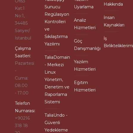
Ofis3
Hakkında
Sunucu
Uyarlama
Kat:1
Regülasyon
No:1,
İnsan
Analiz
Kontrolleri
34485
Kaynakları
Hizmetleri
ve
Sarıyer/
Sıkılaştırma
İstanbul
İş
Göç
Yazılımı
Birlikteliklerim
Çalışma
Danışmanlığı
Saatleri:
TaliaDomain
Yazılım
Pazartesi
- Merkezi
Hizmetleri
-
Linux
Cuma:
Yönetim,
Eğitim
08.00
Denetim ve
Hizmetleri
- 17.00
Raporlama
Sistemi
Telefon
Numarası:
TaliaUndo -
+90216
Güvenli
318 18
Yedekleme